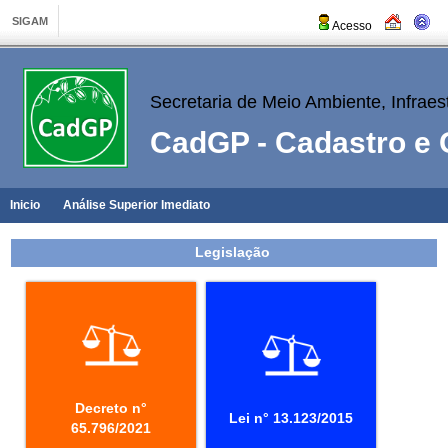
Acesso
Secretaria de Meio Ambiente, Infraest
CadGP - Cadastro e 
Inicio
Análise Superior Imediato
Legislação
Decreto n°
Lei n° 13.123/2015
65.796/2021