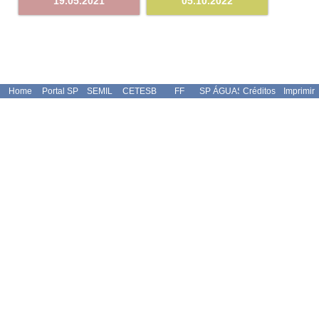
19.05.2021
05.10.2022
Home
Portal SP
SEMIL
CETESB
FF
SP ÁGUAS
Créditos
Imprimir